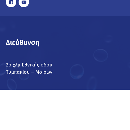
Διεύθυνση
2ο χλμ Εθνικής οδού
Τυμπακίου – Μοίρων
Παροχές
Πρατήριο υγρών καυσίμων
Αυτοεξυπηρετούμενο Πλυντήριο